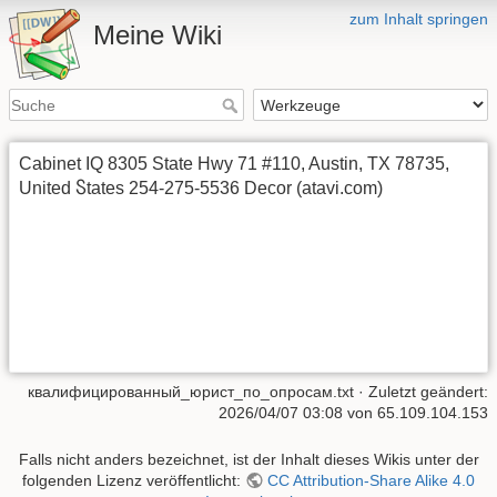
zum Inhalt springen
Meine Wiki
Cabinet IQ 8305 Statе Hwy 71 #110, Austin, TX 78735,
United Ⴝtates 254-275-5536 Decor (atavi.сom)
квалифицированный_юрист_по_опросам.txt
· Zuletzt geändert:
2026/04/07 03:08
von
65.109.104.153
Falls nicht anders bezeichnet, ist der Inhalt dieses Wikis unter der
folgenden Lizenz veröffentlicht:
CC Attribution-Share Alike 4.0